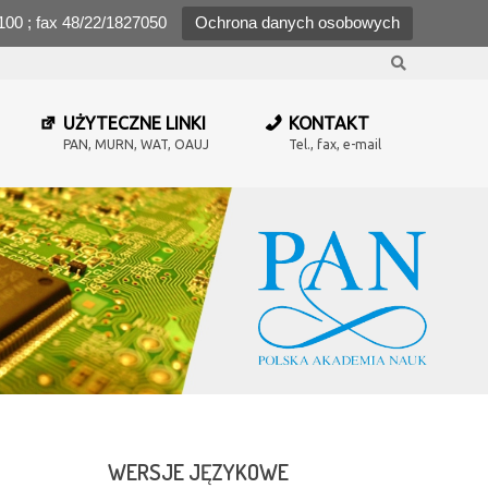
100 ; fax 48/22/1827050
Ochrona danych osobowych
Search
UŻYTECZNE LINKI
KONTAKT
PAN, MURN, WAT, OAUJ
Tel., fax, e-mail
WERSJE
JĘZYKOWE