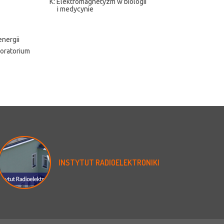
K: Elektromagnetyzm w biologii
i medycynie
energii
boratorium
INSTYTUT
RADIOELEKTRONIKI