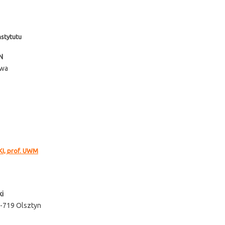
stytutu
N
awa
I, prof. UWM
i
0-719 Olsztyn