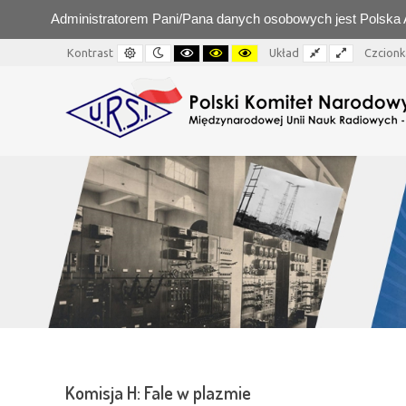
Administratorem Pani/Pana danych osobowych jest Polska Ak
Tryb
Tryb
Czarno-
Czarno-
Żółto-
Domyślny
Szeroki
Kontrast
Układ
Czcionk
dzienny
nocny
biały
żółty
czarny
–
Komisja
H:
Fale
w
plazmie
Komisja H: Fale w plazmie