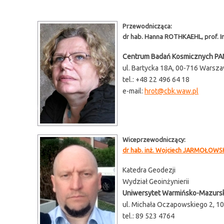
Przewodnicząca:
dr hab. Hanna ROTHKAEHL, prof. In
Centrum Badań Kosmicznych PA
ul. Bartycka 18A, 00-716 Warsz
tel.: +48 22 496 64 18
e-mail:
hrot@cbk.waw.pl
Wiceprzewodniczący:
dr hab. inż. Wojciech JARMOŁOWSK
Katedra Geodezji
Wydział Geoinżynierii
Uniwersytet Warmińsko-Mazursk
ul. Michała Oczapowskiego 2, 1
tel.: 89 523 4764