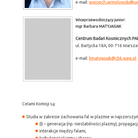
e-mail:
wojciech.jarmolowski@u
Wiceprzewodniczący junior:
mgr Barbara MATYJASIAK
Centrum Badań Kosmicznych PA
ul. Bartycka 18A, 00-716 Warsz
e-mail:
bmatyjasiak@cbk.waw.pl
Celami Komisji są:
Studia w zakresie zachowania fal w plazmie w najszerszy
(I) – generacja (np. niestabilności plazmy), propagacj
interakcje między falami,
turbulencji plazmy i chaosu,