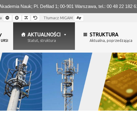
ademia Nauk; Pl. Defilad 1; 00-901 Warszawa, tel.: 00 48 22 182 6
Mniejsza
Większa
Czytelna
Domyślna
a
Tłumacz MIGAM
czcionka
czcionka
czcionka
czcionka
AKTUALNOŚCI
STRUKTURA
Statut, struktura
Aktualna, poprzedzająca