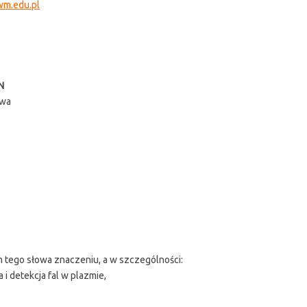
wm.edu.pl
N
awa
m tego słowa znaczeniu, a w szczególności:
a i detekcja fal w plazmie,