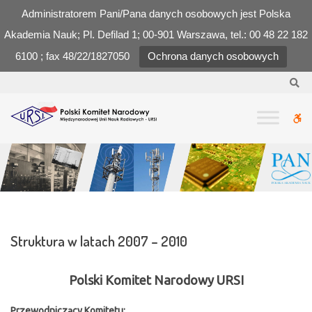
Administratorem Pani/Pana danych osobowych jest Polska
Akademia Nauk; Pl. Defilad 1; 00-901 Warszawa, tel.: 00 48 22 182
6100 ; fax 48/22/1827050
Ochrona danych osobowych
–
Se
Struktura
w
W
latach
2007
bu
–
2010
Struktura w latach 2007 – 2010
Polski Komitet Narodowy URSI
Przewodniczący Komitetu: