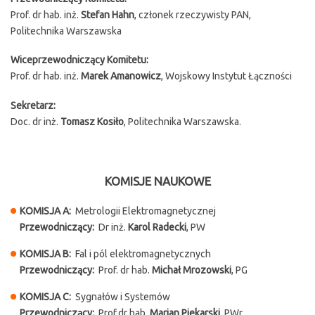
Prof. dr hab. inż.
Stefan Hahn
, członek rzeczywisty PAN,
Politechnika Warszawska
Wiceprzewodniczący Komitetu:
Prof. dr hab. inż.
Marek Amanowicz
, Wojskowy Instytut Łączności
Sekretarz:
Doc. dr inż.
Tomasz Kosiło
, Politechnika Warszawska.
KOMISJE NAUKOWE
KOMISJA A:
Metrologii Elektromagnetycznej
Przewodniczący:
Dr inż.
Karol Radecki
, PW
KOMISJA B:
Fal i pól elektromagnetycznych
Przewodniczący:
Prof. dr hab.
Michał Mrozowski
, PG
KOMISJA C:
Sygnałów i Systemów
Przewodniczący:
Prof.dr hab.
Marian Piekarski
, PWr