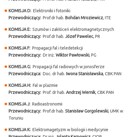
KOMISJA D:
Elektroniki i fotoniki
Przewodniczący:
Prof.dr hab.
Bohdan Mroziewicz
, ITE
KOMISJA E:
Szumów i zakłóceń elektromagnetycznych
Przewodniczący:
Prof.dr hab.
Józef Pawelec
, PR
KOMISJA F:
Propagacji fal i teledetekcji
Przewodniczący:
Dr inż.
Wiktor Pawłowski
, PG
KOMISJA G:
Propagacji fal radiowych w jonosferze
Przewodnicząca:
Doc. dr hab.
Iwona Stanisławska
, CBK PAN
KOMISJA H:
Fal w plaźmie
Przewodniczący:
Prof. dr hab.
Andrzej Wernik
, CBK PAN
KOMISJA J:
Radioastronomii
Przewodniczący:
Prof.dr hab.
Stanisław Gorgolewski
, UMK w
Toruniu
KOMISJA K:
Elektromagetyzm w biologii i medycynie
Przewodnicząca:
Dr inż.
Jolanta Karpowicz
, CIOP